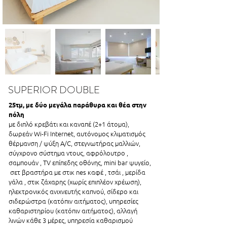
SUPERIOR DOUBLE
25τμ, με δύο μεγάλα παράθυρα και θέα στην
πόλη
με διπλό κρεβάτι και καναπέ (2+1 άτομα),
δωρεάν Wi-Fi Internet, αυτόνομος κλιματισμός
θέρμανση / ψύξη A/C, στεγνωτήρας μαλλιών,
σύγχρονο σύστημα ντους, αφρόλουτρο ,
σαμπουάν , TV επίπεδης οθόνης, mini bar ψυγείο,
σετ βραστήρα με στικ nes καφέ , τσάι , μερίδα
γάλα , στικ ζάχαρης (χωρίς επιπλέον χρέωση),
ηλεκτρονικός ανιχνευτής καπνού, σίδερο και
σιδερώστρα (κατόπιν αιτήματος), υπηρεσίες
καθαριστηρίου (κατόπιν αιτήματος), αλλαγή
λινών κάθε 3 μέρες, υπηρεσία καθαρισμού