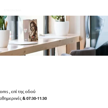
Book A Room
ΕΠΙΚΟΝΩΝΙΑ
oms , επί της οδού
θημερινές
&
07:30-11:30